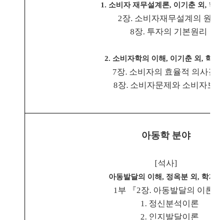
1.
소비자 재무설계론
,
이기춘 외
,
학
2
장
.
소비자재무설계의 원리
8
장
.
투자의 기본원리
2.
소비자학의 이해
,
이기춘 외
,
학현
7
장
.
소비자의 효율적 의사결
8
장
.
소비자문제와 소비자보
아동학 분야
[
석사
]
아동발달의 이해
,
정옥분 외
,
학지
1
부
『
2
장
.
아동발달의 이론
1.
정신분석이론
2.
인지발달이론