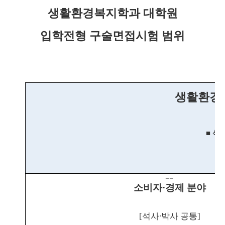
생활환경복지학과 대학원
입학전형 구술면접시험 범위
생활환경
■
석
■
ㅡㅡ
소비자
·
경제 분야
[
석사
∙
박사 공통
]